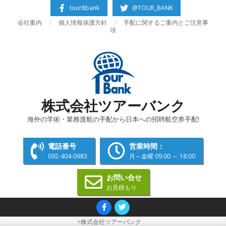
Skip
tour8bank
@TOUR_BANK
to
会社案内
個人情報保護方針
手配に関するご案内とご注意事
content
項
株式会社ツアーバンク
海外の学術・業務渡航の手配から日本への招聘航空券手配!
電話番号
営業時間：
092-404-0983
月～金曜 09:00 ～ 18:00
お問い合せ
お見積もり
Primary
Navigation
>
株式会社ツアーバンク