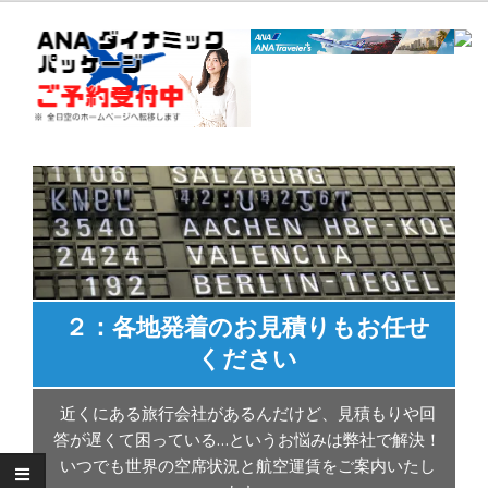
Menu
タ
２：各地発着のお見積りもお任せ
ください
近くにある旅行会社があるんだけど、見積もりや回
答が遅くて困っている…というお悩みは弊社で解決！
る
いつでも世界の空席状況と航空運賃をご案内いたし
。