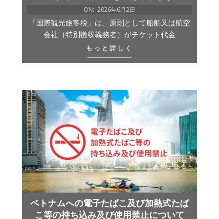
ON:
2026年6月2日
「国際観光旅客税」は、原則として船舶又は航空
会社（特別徴収義務者）がチケット代金
もっと詳しく
ベトナムへの電子たばこ及び加熱式たば
こ等の持ち込み及び使用禁止について