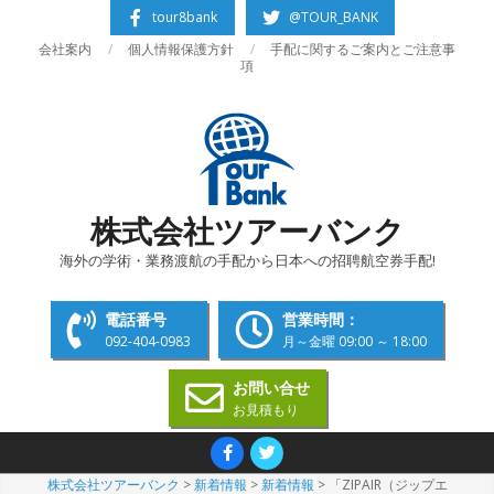
Skip
tour8bank
@TOUR_BANK
to
会社案内
個人情報保護方針
手配に関するご案内とご注意事
content
項
株式会社ツアーバンク
海外の学術・業務渡航の手配から日本への招聘航空券手配!
電話番号
営業時間：
092-404-0983
月～金曜 09:00 ～ 18:00
お問い合せ
お見積もり
Primary
Navigation
株式会社ツアーバンク
>
新着情報
>
新着情報
>
「ZIPAIR（ジップエ