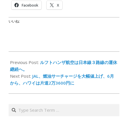
Facebook
X
いいね:
2022-
04-
Previous Post:
ルフトハンザ航空は日本線３路線の運休
20
継続へ。
Next Post:
JAL、燃油サーチャージを大幅値上げ、6月
から、ハワイは片道2万3600円に
Search