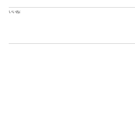
いいね:
2022-
02-
09