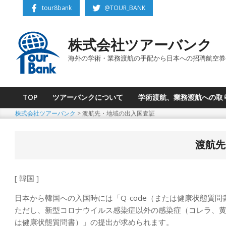
Skip
tour8bank
@TOUR_BANK
to
content
株式会社ツアーバンク
海外の学術・業務渡航の手配から日本への招聘航空券
TOP
ツアーバンクについて
学術渡航、業務渡航への取
Primary
株式会社ツアーバンク
>
渡航先・地域の出入国査証
Navigation
Menu
渡航先
[ 韓国 ]
日本から韓国への入国時には「Q-code（または健康状態質
ただし、新型コロナウイルス感染症以外の感染症（コレラ、黄熱
は健康状態質問書）」の提出が求められます。