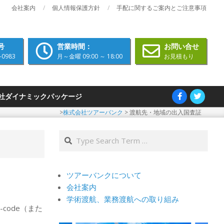
会社案内
個人情報保護方針
手配に関するご案内とご注意事項
号
営業時間：
お問い合せ
-0983
月～金曜 09:00 ～ 18:00
お見積もり
社ダイナミックパッケージ
>
株式会社ツアーバンク
>
渡航先・地域の出入国査証
Search
ツアーバンクについて
会社案内
学術渡航、業務渡航への取り組み
ode（また