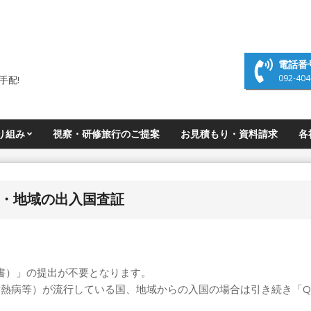
電話番
092-404
手配!
り組み
視察・研修旅行のご提案
お見積もり・資料請求
各
・地域の出入国査証
問書）」の提出が不要となります。
病等）が流行している国、地域からの入国の場合は引き続き「Q-c