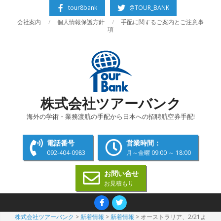
Skip
tour8bank
@TOUR_BANK
to
会社案内
個人情報保護方針
手配に関するご案内とご注意事
content
項
株式会社ツアーバンク
海外の学術・業務渡航の手配から日本への招聘航空券手配!
電話番号
営業時間：
092-404-0983
月～金曜 09:00 ～ 18:00
お問い合せ
お見積もり
Primary
Navigation
株式会社ツアーバンク
>
新着情報
>
新着情報
>
オーストラリア、2/21よ