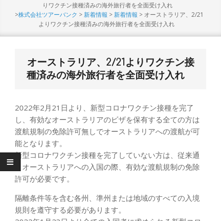
Menu
りワクチン接種済みの海外旅行者を全面受け入れ
>
株式会社ツアーバンク
>
新着情報
>
新着情報
>
オーストラリア、2/21
よりワクチン接種済みの海外旅行者を全面受け入れ
オーストラリア、2/21よりワクチン接
種済みの海外旅行者を全面受け入れ
2022年2月21日より、新型コロナワクチン接種を完了
し、有効なオーストラリアのビザを保有する全ての方は
渡航規制の免除許可無しでオーストラリアへの渡航が可
能となります。
新型コロナワクチン接種を完了していない方は、従来通
りオーストラリアへの入国の際、有効な渡航規制の免除
許可が必要です。
隔離条件等を含む各州、準州または地域のすべての入境
規則を遵守する必要があります。