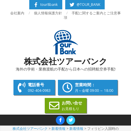
Skip
tour8bank
@TOUR_BANK
to
会社案内
個人情報保護方針
手配に関するご案内とご注意事
content
項
株式会社ツアーバンク
海外の学術・業務渡航の手配から日本への招聘航空券手配!
電話番号
営業時間：
092-404-0983
月～金曜 09:00 ～ 18:00
お問い合せ
お見積もり
Primary
Navigation
株式会社ツアーバンク
>
新着情報
>
新着情報
>
フィリピン入国時の