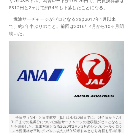
り76.08米ドル、為替レートが109.26円で、円貨換算額は
8312円と2ヶ月で約34％も下落したことになる。
燃油サーチャージがゼロとなるのは2017年1月以来
で、約3年半ぶりのこと。前回は2016年4月から10ヶ月間
続いた。
全日空（NH）と日本航空（JL）は4月20日までに、6月1日から7月
31日までの発券分について燃油サーチャージの徴収額がゼロとなるこ
とを発表した。算出対象となる2020年2月と3月のシンガポールケロシ
ン市況価格が平均で1バレルあたり50.62米ドルとなり為替も平均1米