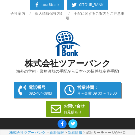
Skip
tour8bank
@TOUR_BANK
to
会社案内
個人情報保護方針
手配に関するご案内とご注意事
content
項
株式会社ツアーバンク
海外の学術・業務渡航の手配から日本への招聘航空券手配!
電話番号
営業時間：
092-404-0983
月～金曜 09:00 ～ 18:00
お問い合せ
お見積もり
Primary
Navigation
株式会社ツアーバンク
>
新着情報
>
新着情報
>
燃油サーチャージがゼロ