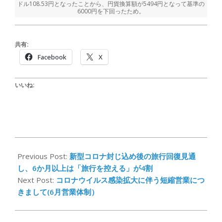
ドル108.53円となったことから、円貨換算額が5494円となって基準の
6000円を下回ったため。
共有:
Facebook
X
いいね:
2020-
04-
Previous Post:
新型コロナ封じ込め後の旅行回復見通
27
し、6か月以上は「旅行を控える」が4割
Next Post:
コロナウイルス感染拡大に伴う短縮営業につ
きまして(6月営業体制）