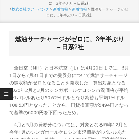
Menu
に、3年半ぶり－日系2社
>
株式会社ツアーバンク
>
新着情報
>
新着情報
>
燃油サーチャージがゼ
ロに、3年半ぶり－日系2社
燃油サーチャージがゼロに、3年半ぶり
－日系2社
全日空（NH）と日本航空（JL）は4月20日までに、6月
1日から7月31日までの発券分について燃油サーチャージ
の徴収額がゼロとなることを発表した。算出対象となる
2020年2月と3月のシンガポールケロシン市況価格が平均
で1バレルあたり50.62米ドルとなり為替も平均1米ドル
108.53円となったことから、円貨換算額が5494円となっ
て基準の6000円を下回ったため。
4月と5月の発券分については、対象となる昨年12月と
今年1月のシンガポールケロシン市況価格が1バレルあた