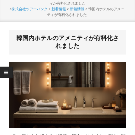
Menu
ィが有料化されました
>
株式会社ツアーバンク
>
新着情報
>
新着情報
>
韓国内ホテルのアメニ
ティが有料化されました
韓国内ホテルのアメニティが有料化さ
れました