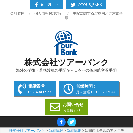
Skip
tour8bank
@TOUR_BANK
to
会社案内
個人情報保護方針
手配に関するご案内とご注意事
content
項
株式会社ツアーバンク
海外の学術・業務渡航の手配から日本への招聘航空券手配!
電話番号
営業時間：
092-404-0983
月～金曜 09:00 ～ 18:00
お問い合せ
お見積もり
Primary
Navigation
株式会社ツアーバンク
>
新着情報
>
新着情報
>
韓国内ホテルのアメニテ