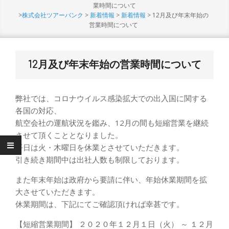
Menu
業時間について
>
株式会社ツアーバンク
>
新着情報
>
新着情報
>
12月及び年末年始の
営業時間について
12月及び年末年始の営業時間について
弊社では、コロナウイルス感染拡大での出入国に関する
各国の対応、
航空会社の運航状況を鑑み、12月の間も短縮営業を継続
させて頂くこととなりました。
平日は火・木曜日を休業とさせていただきます。
引き続き期間中は出社人数も制限しております。
また年末年始は政府から要請に伴い、年始休業期間を拡
大させていただきます。
休業期間は、下記にてご確認頂ければ幸甚です。
【短縮営業期間】 ２０２０年１２月１日（火） ～ １２月