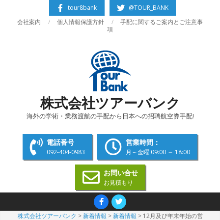
Skip
tour8bank
@TOUR_BANK
to
会社案内
個人情報保護方針
手配に関するご案内とご注意事
content
項
株式会社ツアーバンク
海外の学術・業務渡航の手配から日本への招聘航空券手配!
電話番号
営業時間：
092-404-0983
月～金曜 09:00 ～ 18:00
お問い合せ
お見積もり
Primary
Navigation
株式会社ツアーバンク
>
新着情報
>
新着情報
>
12月及び年末年始の営