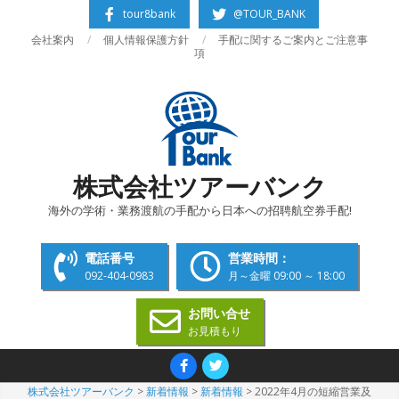
Skip
tour8bank
@TOUR_BANK
to
会社案内
個人情報保護方針
手配に関するご案内とご注意事
content
項
株式会社ツアーバンク
海外の学術・業務渡航の手配から日本への招聘航空券手配!
電話番号
営業時間：
092-404-0983
月～金曜 09:00 ～ 18:00
お問い合せ
お見積もり
Primary
Navigation
株式会社ツアーバンク
>
新着情報
>
新着情報
>
2022年4月の短縮営業及