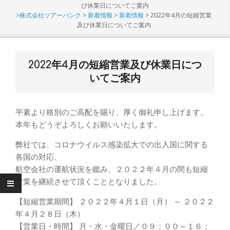
Menu
び休業日についてご案内
>
株式会社ツアーバンク
>
新着情報
>
新着情報
>
2022年4月の短縮営業
及び休業日についてご案内
2022年4月の短縮営業及び休業日につ
いてご案内
平素より格別のご高配を賜り、厚く御礼申し上げます。
本年もどうぞよろしくお願いいたします。
弊社では、コロナウイルス感染拡大での出入国に関する
各国の対応、
航空会社の運航状況を鑑み、２０２２年４月の間も短縮
営業を継続させて頂くこととなりました。
【短縮営業期間】 ２０２２年４月１日（月） ～ ２０２２
年４月２８日（木）
【営業日・時間】 月・水・金曜日／０９：００～１６：