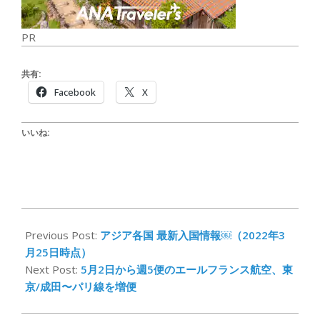
PR
共有:
Facebook
X
いいね:
2022-
04-
Previous Post:
アジア各国 最新入国情報￼（2022年3
01
月25日時点）
Next Post:
5月2日から週5便のエールフランス航空、東
京/成田〜パリ線を増便