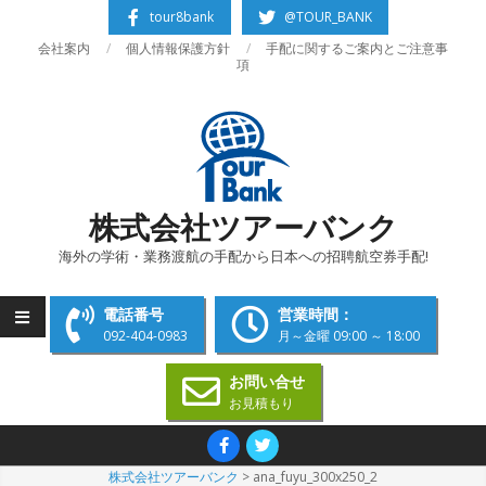
Skip
tour8bank
@TOUR_BANK
to
会社案内
個人情報保護方針
手配に関するご案内とご注意事
content
項
株式会社ツアーバンク
海外の学術・業務渡航の手配から日本への招聘航空券手配!
電話番号
営業時間：
092-404-0983
月～金曜 09:00 ～ 18:00
お問い合せ
お見積もり
Primary
Navigation
株式会社ツアーバンク
>
ana_fuyu_300x250_2