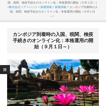
Menu
国、税関、検疫手続きのオンライン化：本格運用の開始（９月１日～）
>
株式会社ツアーバンク
>
新着情報
>
新着情報
>
カンボジア到着時の入
国、税関、検疫手続きのオンライン化：本格運用の開始（９月１日
～）
カンボジア到着時の入国、税関、検疫
手続きのオンライン化：本格運用の開
始（９月１日～）