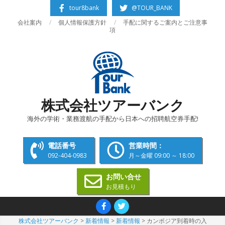
Skip
tour8bank
@TOUR_BANK
to
会社案内
個人情報保護方針
手配に関するご案内とご注意事
content
項
株式会社ツアーバンク
海外の学術・業務渡航の手配から日本への招聘航空券手配!
電話番号
営業時間：
092-404-0983
月～金曜 09:00 ～ 18:00
お問い合せ
お見積もり
Primary
Navigation
株式会社ツアーバンク
>
新着情報
>
新着情報
>
カンボジア到着時の入