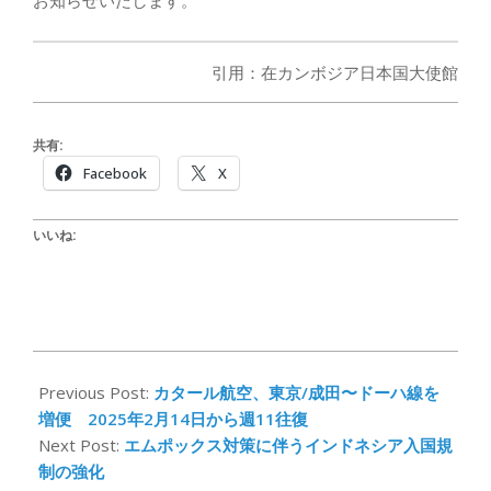
お知らせいたします。
引用：在カンボジア日本国大使館
共有:
Facebook
X
いいね:
2024-
09-
Previous Post:
カタール航空、東京/成田〜ドーハ線を
24
増便 2025年2月14日から週11往復
Next Post:
エムポックス対策に伴うインドネシア入国規
制の強化