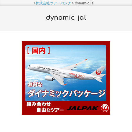
Menu
>
株式会社ツアーバンク
>
dynamic_jal
dynamic_jal