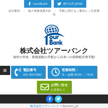
Skip
tour8bank
@TOUR_BANK
to
会社案内
個人情報保護方針
手配に関するご案内とご注意事
content
項
株式会社ツアーバンク
海外の学術・業務渡航の手配から日本への招聘航空券手配!
電話番号
営業時間：
092-404-0983
月～金曜 09:00 ～ 18:00
お問い合せ
お見積もり
Primary
Navigation
株式会社ツアーバンク
>
dynamic_jal