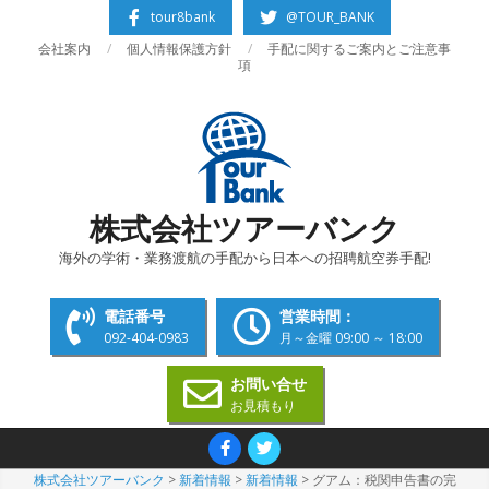
Skip
tour8bank
@TOUR_BANK
to
会社案内
個人情報保護方針
手配に関するご案内とご注意事
content
項
株式会社ツアーバンク
海外の学術・業務渡航の手配から日本への招聘航空券手配!
電話番号
営業時間：
092-404-0983
月～金曜 09:00 ～ 18:00
お問い合せ
お見積もり
Primary
Navigation
株式会社ツアーバンク
>
新着情報
>
新着情報
>
グアム：税関申告書の完