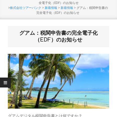
Menu
全電子化（EDF）のお知らせ
>
株式会社ツアーバンク
>
新着情報
>
新着情報
>
グアム：税関申告書の
完全電子化（EDF）のお知らせ
グアム：税関申告書の完全電子化
（EDF）のお知らせ
グアムデジタル税関申告書とは何ですか？