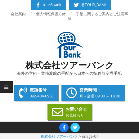
Skip
tour8bank
@TOUR_BANK
to
会社案内
個人情報保護方針
手配に関するご案内とご注意事
content
項
株式会社ツアーバンク
海外の学術・業務渡航の手配から日本への招聘航空券手配!
電話番号
営業時間：
092-404-0983
月～金曜 09:00 ～ 18:00
お問い合せ
お見積もり
Primary
Navigation
株式会社ツアーバンク
>
image-07