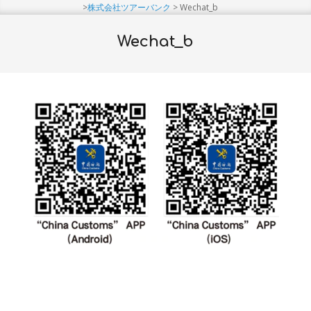
Menu
>
株式会社ツアーバンク
>
Wechat_b
Wechat_b
2021-