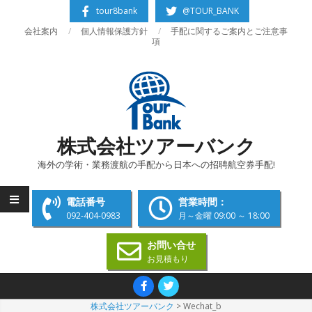
Skip
tour8bank
@TOUR_BANK
to
会社案内
個人情報保護方針
手配に関するご案内とご注意事
content
項
株式会社ツアーバンク
海外の学術・業務渡航の手配から日本への招聘航空券手配!
電話番号
営業時間：
092-404-0983
月～金曜 09:00 ～ 18:00
お問い合せ
お見積もり
Primary
Navigation
株式会社ツアーバンク
>
Wechat_b